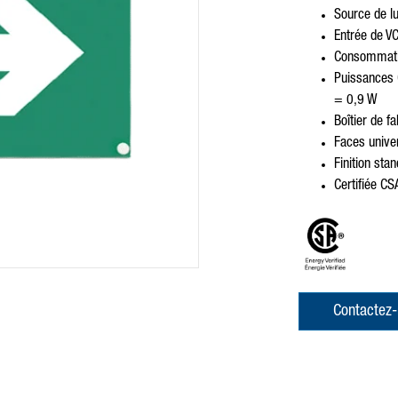
Source de lu
Entrée de VC
Consommatio
Puissances 
= 0,9 W
Boîtier de f
Faces univer
Finition sta
Certifiée 
Contactez