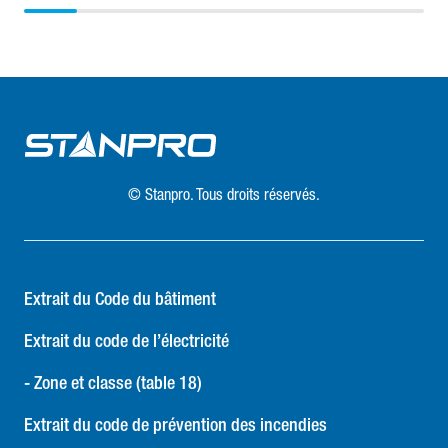
vente du tube et sont ensuite reversés au programme par
les membres du programme Product Care. Il est dans votre
intérêt de profiter de ce service de recyclage ! Si vous
avez besoin de recycler ou d'éliminer de plus grandes
quantités, comme une palette ou plus, vous pouvez
appeler Product Care : 1-888-860-1654. Ils organiseront
unramassage gratuit. C'est aussi simple que cela !
Rechercher un site d'élimination Visitez le site Web de
© Stanpro. Tous droits réservés.
RecycFluo Consultez le blog ProductCare
Extrait du Code du bâtiment
Extrait du code de l’électricité
- Zone et classe (table 18)
Extrait du code de prévention des incendies