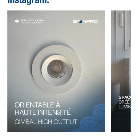
Instagram.
laréglementation en vigueur au Québec. Nous collaborons
avec cet organisme afin d'assurer un recyclage
responsable de nos produits et d'offrir une solution simple
à nos clients ! Cet organisme est connu sous le nom
deRecycFluo au Québec. Il s'agit d'un groupe sans but
lucratif qui offre un service de recyclage gratuit aux
consommateurs et aux entreprises dans toute la province.
Il existe plus de 400 sites d'élimination dans diverses
régions du Québec. Parmi les produits particuliers
concernés par ce programme, nous notons les produits
suivants : LFC HID Tubes fluorescents Vous vous
demandez peut-être comment une organisation comme
celle-ci peut offrir ce type de service gratuit aux
consommateurs et aux entreprises ? La réponse à cette
question est que, lorsque vous achetez une ampoule ou un
tube, vous payez des éco-participations qui contribuent à
financer ce programme. Par exemple, l'éco-participation
pour un tube fluorescent de 2 pieds (ou moins) s'élève à
environ 0,30 ¢ par unité. Ces frais sont ajoutés au prix de