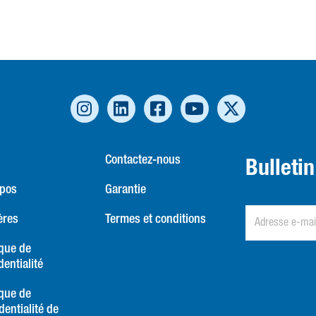
Contactez-nous
Bulleti
opos
Garantie
ères
Termes et conditions
ique de
dentialité
ique de
dentialité de