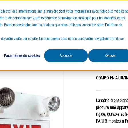
ANADIEN
SERVICE D'ABORD
OBSESSION P
 collecter des informations sur la manière dont vous interagissez avec notre site web et n
er et de personnaliser votre expérience de navigation, ainsi que pour les données et les
ces
Ressources
ts. Pour en savoir plus sur les cookies que nous utilisons, consultez notre Politique de
 de votre visite sur ce site. Un seul cookie sera utilisé dans votre navigateur afin de se
Paramètres du cookies
Accepter
Refuser
SPEXX
COMBO EN ALUMIN
La série d’enseig
procure une appar
rigide, durable et 
PAR18 montés à l’a