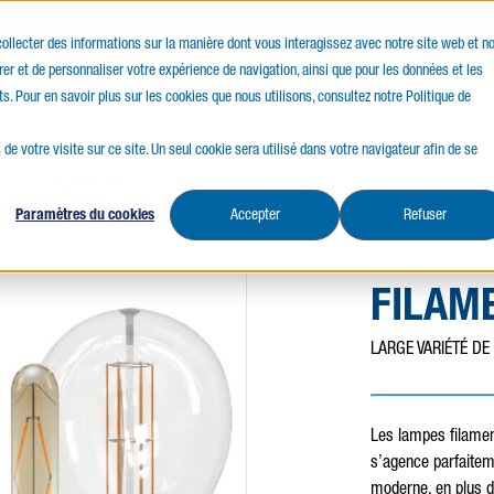
ANADIEN
SERVICE D'ABORD
OBSESSION P
 collecter des informations sur la manière dont vous interagissez avec notre site web et n
er et de personnaliser votre expérience de navigation, ainsi que pour les données et les
ces
Ressources
ts. Pour en savoir plus sur les cookies que nous utilisons, consultez notre Politique de
 de votre visite sur ce site. Un seul cookie sera utilisé dans votre navigateur afin de se
atives
Filament DEL
Paramètres du cookies
Accepter
Refuser
FILAM
LARGE VARIÉTÉ DE
Les lampes filament
s’agence parfaiteme
moderne, en plus d