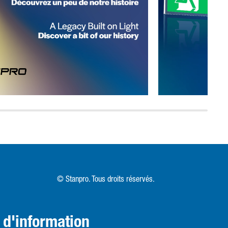
pleine puissance que lorsque c'est nécessaire. Un autre
avantage de l'installation de luminaires programmables est
la réduction des coûts résultant de l'amélioration de la
consommation d'énergie du système d'éclairage. Une telle
mesure d'économie peut être réalisée en utilisant un
luminaire qui fonctionne au maximum de sa capacité non
seulement lorsqu'il enregistre des mouvements, mais aussi
lorsqu'il détecte la lumière naturelle. Stanpro propose
désormais deux types d'éclairage programmable pour une
expédition rapide ainsi que plusieurs options personnalisées
dans ses gammes de produits qui comprennent des produits
étanches à la vapeur, des luminaires de grande hauteur et
des luminaires à bande LED.Le luminaire de plafond à LED
à trois niveaux de Stanpro est un favori parmi les
gestionnaires immobiliers qui cherchent à réduire la
© Stanpro. Tous droits réservés.
consommation d'énergie dans leurs bâtiments ! Il est
également parfaitement adapté aux bureaux, aux couloirs,
aux toilettes, etc. Le contrôle du niveau d'éclairage
n d'information