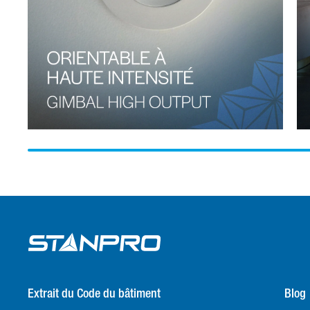
question est que, lorsque vous achetez une ampoule ou un
tube, vous payez des éco-participations qui contribuent à
financer ce programme. Par exemple, l'éco-participation
pour un tube fluorescent de 2 pieds (ou moins) s'élève à
environ 0,30 ¢ par unité. Ces frais sont ajoutés au prix de
vente du tube et sont ensuite reversés au programme par
les membres du programme Product Care. Il est dans votre
intérêt de profiter de ce service de recyclage ! Si vous avez
besoin de recycler ou d'éliminer de plus grandes quantités,
comme une palette ou plus, vous pouvez appeler Product
Care : 1-888-860-1654. Ils organiseront unramassage
gratuit. C'est aussi simple que cela ! Rechercher un site
d'élimination Visitez le site Web de RecycFluo Consultez le
blog ProductCare
Extrait du Code du bâtiment
Blog