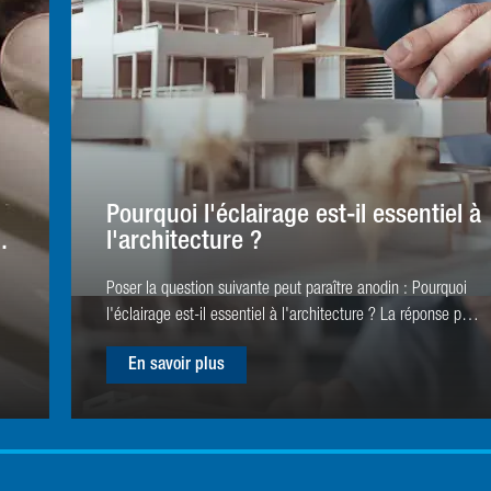
Pourquoi l'éclairage est-il essentiel à
l'architecture ?
Poser la question suivante peut paraître anodin : Pourquoi
l'éclairage est-il essentiel à l'architecture ? La réponse peut
sembler évidente. Il est impossible d'imaginer un espace
En savoir plus
sans éclairage ! Paradoxalement, l'éclairage est souvent
l'un des derniers éléments pris en compte dans le budget
d'un projet, loin derrière les matériaux, la plomberie ou
encore les équipements. Pourtant, il s'agit d'un élément
crucial qui donne vie à vos projets et qui ne doit pas être