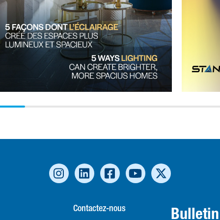
Lilly Cao dansArchDaily, l'auteur aborde la question de la
perception de l'ampleur de l'espace en fonction du type
d'éclairage utilisé. Pour en savoir plus, cliquez ici :
Comment agrandir virtuellement les espaces grâce à un bon
éclairageLetroisième avantage de l'éclairage en
architecture est sa dimension technique. Les progrès
constants de la technologie LED ouvrent la voie à des
améliorations énergétiques, entre autres, ainsi qu'à des
économies significatives lors du choix de solutions
d'éclairage efficaces sur le plan énergétique. Les projets
architecturaux peuvent souvent devenir trop complexes, et
la composante économique d'un projet doit être
sérieusement prise en compte à long terme. Nous devrions
opter pour des solutions d'éclairage à haut rendement
énergétique afin de garantir des économies de coûts et
d'énergie et d'assurer la rentabilité de l'investissement
initial. Si vous souhaitez en savoir plus sur ce sujet,lisez
notre article sur l'effet croisé de la conversion de
Contactez-nous
Bulleti