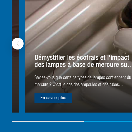
Démystifier les écofrais et l'impact
des lampes à base de mercure sur
l'environnement
Saviez-vous que certains types de lampes contiennent du
mercure ? C'est le cas des ampoules et des tubes
fluorescents. Malheureusement, lorsque nous nous
En savoir plus
débarrassons de ces ampoules et tubes de manière
incorrecte, l'impact sur l'environnement peut être important.
Pour réduire leurs effets nocifs, l'élimination responsable et
le recyclage des lampes sont primordiaux. Ces actions
permettent également de récupérer les composants tels que