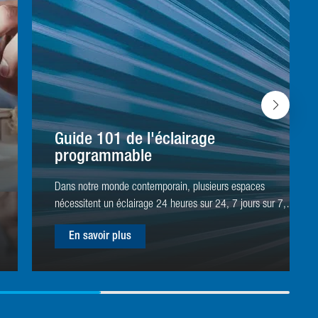
Guide 101 de l'éclairage
programmable
Dans notre monde contemporain, plusieurs espaces
nécessitent un éclairage 24 heures sur 24, 7 jours sur 7,
pour des raisons de sécurité. Qu'il s'agisse d'entrepôts, de
En savoir plus
parkings, d'installations de stockage ou de complexes
résidentiels, tous ces espaces nécessitent un éclairage
continu, ce qui exige une énorme production d'énergie et
des coûts élevés correspondants. Quelles sont les options
disponibles ? L'éclairage programmable à trois niveaux